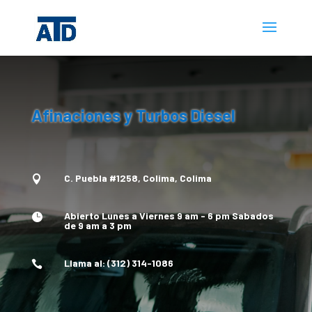
Afinaciones y Turbos Diesel
C. Puebla #1258, Colima, Colima

Abierto Lunes a Viernes 9 am - 6 pm Sabados

de 9 am a 3 pm
Llama al: (312) 314-1086
